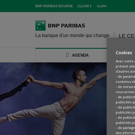
BNP PARIBAS BOURSE
112,440 €
-0,14%
La banque d'un monde qui change
LE C
Cookies
AGENDA
Avec votre 
présent sit
d'autres sont
- de paramé
contenus et
- de mesure
vous arrive
- de public
publicités q
- de public
publicités p
- de public
publicités p
- de partag
des informat