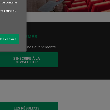
er du contenu
tre retiré ou
ESTEZ INFORMÉS
les cookies
 ratez aucun de nos événements
S'INSCRIRE À LA
NEWSLETTER
(CE LIEN S'OUVRE DANS UN NOUVEL ONGLET)
LES RÉSULTATS