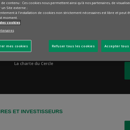
e de contenu : Ces cookies nous permettent ainsi qu'à nos partenaires, de visualis
 un Site externe ;
ntement à l'installation de cookies non strictement nécessaires est libre et peut ê
ut moment.
 des cookies
rtenaires
INFORMATIONS PRATIQUES
R
rer mes cookies
Refuser tous les cookies
Accepter tous 
Aide et support
Ne
La charte du Cercle
IRES ET INVESTISSEURS