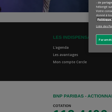
- de partag
hébergé sur
Votre conse
donné à to
Politique
Liste des Pa
LES INDISPENSABLES
Paramét
L'agenda
Les avantages
Mon compte Cercle
BNP PARIBAS - ACTIONNA
COTATION