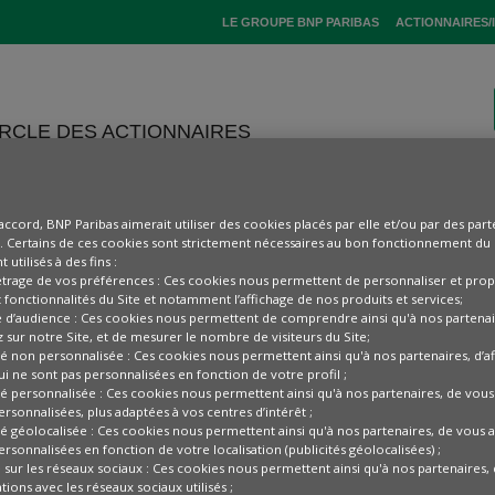
(CE LIEN S'OUVRE
LE GROUPE BNP PARIBAS
ACTIONNAIRES/
ERCLE DES ACTIONNAIRES
AVANTAGES
MAGAZINE
accord, BNP Paribas aimerait utiliser des cookies placés par elle et/ou par des part
e. Certains de ces cookies sont strictement nécessaires au bon fonctionnement du s
 utilisés à des fins :
trage de vos préférences : Ces cookies nous permettent de personnaliser et prop
 fonctionnalités du Site et notamment l’affichage de nos produits et services;
 d’audience : Ces cookies nous permettent de comprendre ainsi qu'à nos parten
ÉVÉNEMENTS
z sur notre Site, et de mesurer le nombre de visiteurs du Site;
ité non personnalisée : Ces cookies nous permettent ainsi qu'à nos partenaires, d’a
ui ne sont pas personnalisées en fonction de votre profil ;
ité personnalisée : Ces cookies nous permettent ainsi qu'à nos partenaires, de vou
ersonnalisées, plus adaptées à vos centres d’intérêt ;
ité géolocalisée : Ces cookies nous permettent ainsi qu'à nos partenaires, de vous a
ersonnalisées en fonction de votre localisation (publicités géolocalisées) ;
e sur les réseaux sociaux : Ces cookies nous permettent ainsi qu'à nos partenaires,
ions avec les réseaux sociaux utilisés ;