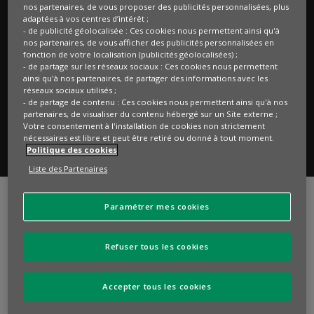
Aide et support
nos partenaires, de vous proposer des publicités personnalisées, plus
adaptées à vos centres d’intérêt ;
La charte du Cercle
- de publicité géolocalisée : Ces cookies nous permettent ainsi qu'à
nos partenaires, de vous afficher des publicités personnalisées en
fonction de votre localisation (publicités géolocalisées) ;
RESTEZ INFORMÉS
- de partage sur les réseaux sociaux : Ces cookies nous permettent
ainsi qu'à nos partenaires, de partager des informations avec les
réseaux sociaux utilisés ;
Ne ratez aucun de nos événements
- de partage de contenu : Ces cookies nous permettent ainsi qu'à nos
partenaires, de visualiser du contenu hébergé sur un Site externe ;
Votre consentement à l'installation de cookies non strictement
S'INSCRIRE À LA NEWSLETTER
nécessaires est libre et peut être retiré ou donné à tout moment.
Politique des cookies
Liste des Partenaires
Paramétrer mes cookies
BNP PARIBAS - ACTIONNAIRES ET
INVESTISSEURS
Refuser tous les cookies
COTATION
112,440€
Accepter tous les cookies
-0,14%
07/08/2026 17:35 (HEURE DE PARIS)