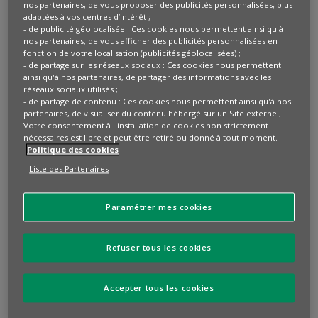
déterminés dont BNP Paribas est
nos partenaires, de vous proposer des publicités personnalisées, plus
adaptées à vos centres d’intérêt ;
partenaire de longue date
- de publicité géolocalisée : Ces cookies nous permettent ainsi qu'à
nos partenaires, de vous afficher des publicités personnalisées en
fonction de votre localisation (publicités géolocalisées) ;
Créée par des parents d’enfants atteints de maladies
- de partage sur les réseaux sociaux : Ces cookies nous permettent
neuromusculaires, l’AFM-Téléthon s’est donné pour mission
ainsi qu'à nos partenaires, de partager des informations avec les
de vaincre les maladies rares et génétiques. Son action
réseaux sociaux utilisés ;
- de partage de contenu : Ces cookies nous permettent ainsi qu'à nos
repose sur trois piliers :
partenaires, de visualiser du contenu hébergé sur un Site externe ;
Votre consentement à l'installation de cookies non strictement
Guérir, en finançant la recherche biomédicale innovante ;
nécessaires est libre et peut être retiré ou donné à tout moment.
Politique des cookies
Aider, en accompagnant les malades au quotidien ;
Liste des Partenaires
Communiquer, en sensibilisant le public à travers des
événements comme le célèbre Téléthon, organisé
Paramétrer mes cookies
chaque année depuis 1987.
Le Téléthon est bien plus qu’un événement caritatif : c’est
Refuser tous les cookies
une démonstration nationale de solidarité. Les fonds
collectés permettent de financer des programmes de
Accepter tous les cookies
recherche, des essais cliniques et des plateformes
technologiques à la pointe de l’innovation.