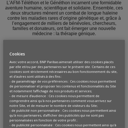
L’AFM-Téléthon et le Généthon incarnent une formidable
aventure humaine, scientifique et solidaire. Ensemble, ces
deux structures mènent un combat de longue haleine
contre les maladies rares d’origine génétique et, grâce à
l’engagement de milliers de bénévoles, chercheurs,
familles et donateurs, ont fait émerger une nouvelle
médecine : la thérapie génique.
Cookies
Avec votre accord, BNP Paribas aimerait utiliser des cookies placés
par elle et/ou par des partenaires sur le présent site. Certains de ces
cookies sont strictement nécessaires au bon fonctionnement du site,
et d'autres sont utilisés à des fins :
- de paramétrage de vos préférences : Ces cookies nous permettent
de personnaliser et proposer les contenus et fonctionnalités du Site
et notamment l’affichage de nos produits et services;
- de mesure d’audience : Ces cookies nous permettent de
comprendre ainsi qu'à nos partenaires comment vous arrivez sur
notre Site, et de mesurer le nombre de visiteurs du Site;
L’AFM-Téléthon, une association
- de publicité non personnalisée : Ces cookies nous permettent ainsi
qu'à nos partenaires, d’afficher des publicités qui ne sont pas
de malades et de parents
personnalisées en fonction de votre profil ;
- de publicité personnalisée : Ces cookies nous permettent ainsi qu'à