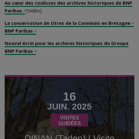
Au cœur des coulisses des archives historiques de BNP
(Ce lien s'ouvre dans un nouvel onglet)
Paribas
[Vidéo]
La conservation de titres de la Conninais en Bretagne -
(Ce lien s'ouvre dans un nouvel onglet)
BNP Paribas
Nouvel écrin pour les archives historiques du Groupe
(Ce lien s'ouvre dans un nouvel onglet)
BNP Paribas
16
JUIN. 2025
VISITES
GUIDÉES
DINAN (Taden) | Visite