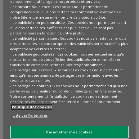
et notamment l’affichage de nos produits et services;
- de mesure d’audience : Ces cookies nous permettent de
comprendre ainsi qu'à nos partenaires comment vous arrivez sur
Les fonds d'archives
notre Site, et de mesurer le nombre de visiteurs du Site;
- de publicité non personnalisée : Ces cookies nous permettent ainsi
historiques de BNP Paribas
qu'à nos partenaires, d’afficher des publicités qui ne sont pas
personnalisées en fonction de votre profil ;
- de publicité personnalisée : Ces cookies nous permettent ainsi qu'à
Les archives historiques sont les photos, objets,
nos partenaires, de vous proposer des publicités personnalisées, plus
adaptées à vos centres d’intérêt ;
affiches, vidéos, témoignages oraux, documents ou
- de publicité géolocalisée : Ces cookies nous permettent ainsi qu'à
données numériques produits par les entités de
nos partenaires, de vous afficher des publicités personnalisées en
fonction de votre localisation (publicités géolocalisées) ;
BNP Paribas et sélectionnés pour leur intérêt
- de partage sur les réseaux sociaux : Ces cookies nous permettent
historique. Elles contribuent à retracer l'histoire de
ainsi qu'à nos partenaires, de partager des informations avec les
la stratégie, des métiers, des implantations, des
réseaux sociaux utilisés ;
- de partage de contenu : Ces cookies nous permettent ainsi qu'à nos
clients ainsi que des collaborateurs et
partenaires, de visualiser du contenu hébergé sur un Site externe ;
collaboratrices du Groupe.
Votre consentement à l'installation de cookies non strictement
nécessaires est libre et peut être retiré ou donné à tout moment.
Politique des cookies
Véritable actif immatériel, les archives de BNP
Liste des Partenaires
Paribas permettent de nourrir la réflexion
historique et de mieux éclairer les phénomènes
économiques passés, actuels et futurs.
Paramétrer mes cookies